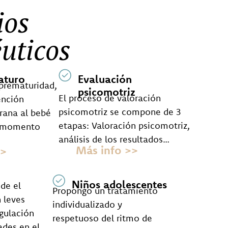
ios
uticos
aturo
Evaluación
 prematuridad,
psicomotriz
El proceso de valoración
ención
psicomotriz se compone de 3
rana al bebé
etapas: Valoración psicomotriz,
n momento
análisis de los resultados…
Más info >>
>>
Niños adolescentes
de el
Propongo un tratamiento
 leves
individualizado y
egulación
respetuoso del ritmo de
tades en el