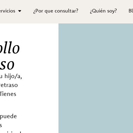
rvicios
¿Por que consultar?
¿Quién soy?
B
llo
so
u hijo/a,
retraso
Tienes
e puede
s