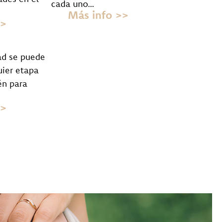
cada uno…
Más info >>
>>
ad se puede
uier etapa
én para
>>