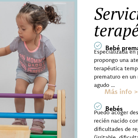
Servic
terapé
Bebé prem
Especializada en
propongo una at
terapéutica temp
prematuro en u
agudo …
Más info 
Bebés
Puedo acoger des
recién nacido con
dificultades de r
(irritable, dificul