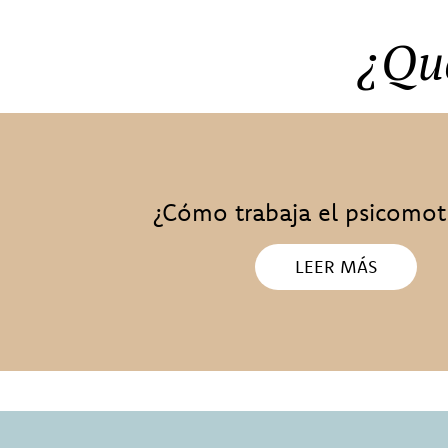
¿Qué
¿Cómo trabaja el psicomotr
LEER MÁS