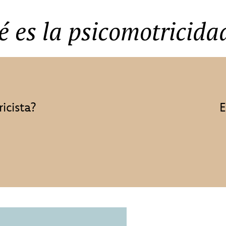
 es la psicomotricida
icista?
E