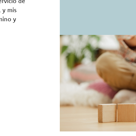
rvicio de
 y mis
mino y