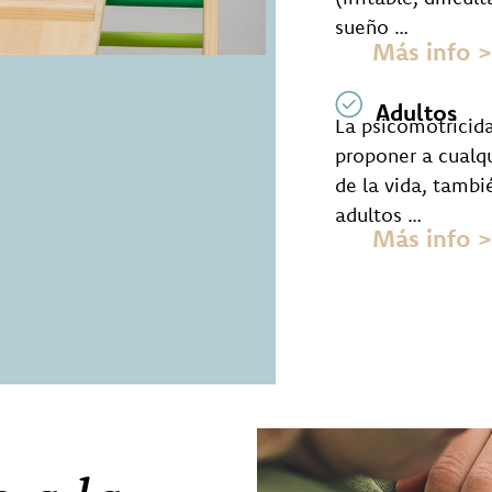
sueño …
Más info 
Adultos
La psicomotricid
proponer a cualq
de la vida, tambi
adultos …
Más info 