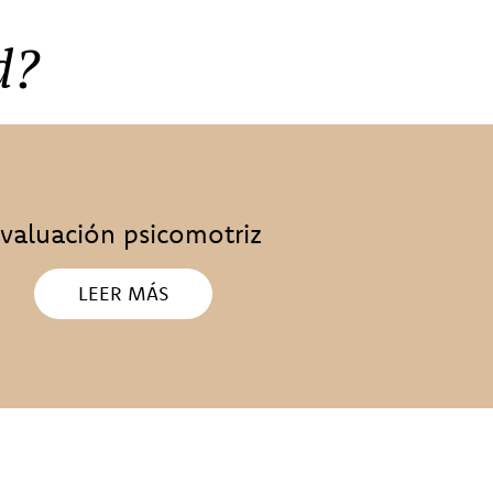
d?
valuación psicomotriz
LEER MÁS