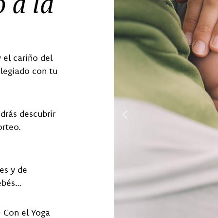
 a la
 el cariño del
ilegiado con tu
drás descubrir
orteo.
es y de
bebés…
> Con el Yoga