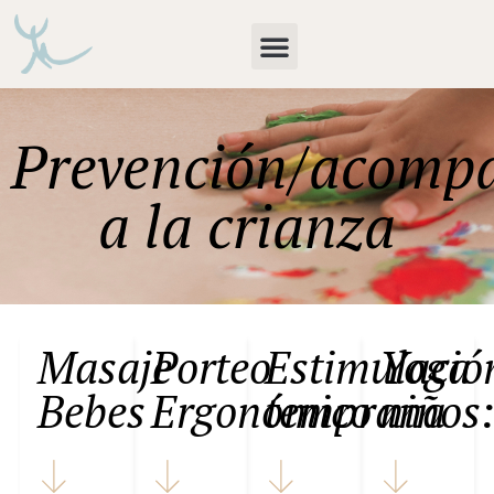
Prevención/acomp
a la crianza
Masaje
Porteo
Estimulació
Yoga
Bebes
Ergonómico
temprana
niños